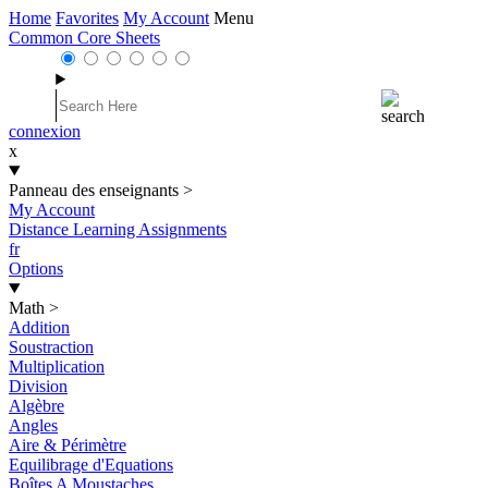
Home
Favorites
My Account
Menu
Common Core Sheets
connexion
x
Panneau des enseignants
>
My Account
Distance Learning Assignments
fr
Options
Math
>
Addition
Soustraction
Multiplication
Division
Algèbre
Angles
Aire & Périmètre
Equilibrage d'Equations
Boîtes A Moustaches