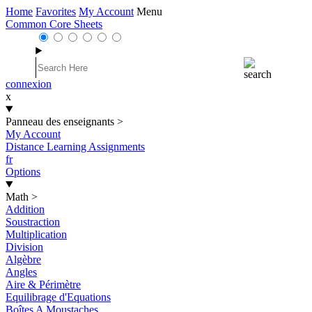
Home
Favorites
My Account
Menu
Common Core Sheets
connexion
x
Panneau des enseignants
>
My Account
Distance Learning Assignments
fr
Options
Math
>
Addition
Soustraction
Multiplication
Division
Algèbre
Angles
Aire & Périmètre
Equilibrage d'Equations
Boîtes A Moustaches